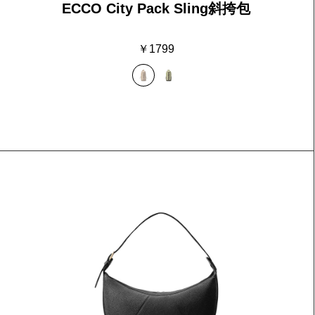
ECCO City Pack Sling斜挎包
￥1799