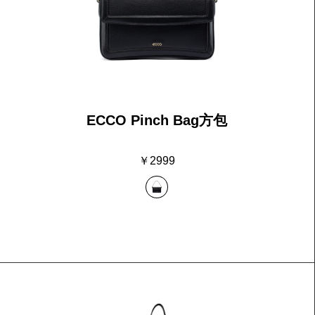
ECCO Pinch Bag方包
￥2999