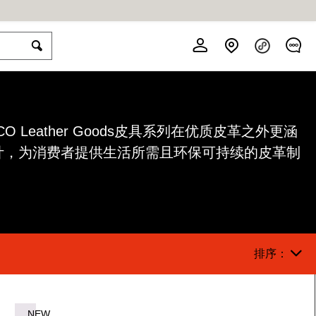
移步<ECCO爱步官网小程序>
O Leather Goods皮具系列在优质皮革之外更涵
计，为消费者提供生活所需且环保可持续的皮革制
运动户外鞋系列
高尔夫鞋系列
鞋护&配件
男鞋系列
女鞋系列
儿童系列
服饰系列
探索我们的优质皮革与创新舒适
探索创新舒适与优雅设计
清洁、护理、保护三部曲
轻松体验成长的每一步
开启自由律动新风尚
自在感受怡然步调
前往查看
前往查看
前往查看
前往查看
前往查看
前往查看
前往查看
排序：
系列
「包」住甜蜜
NEW