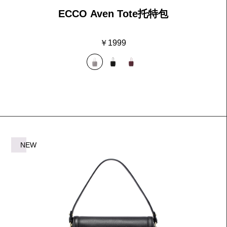
ECCO Aven Tote托特包
￥1999
NEW