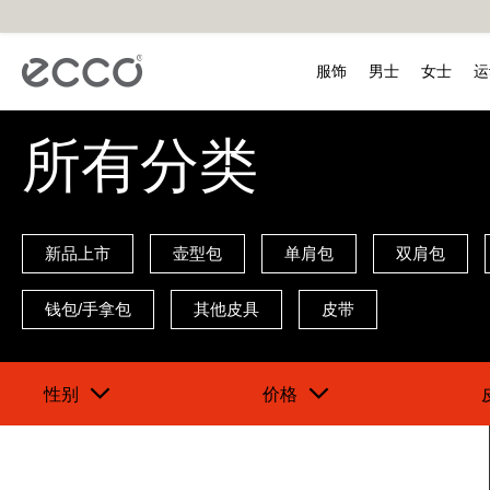
ECCO爱步中国官网已关闭交
服饰
男士
女士
运
所有分类
男装
新品上市
新品上市
BIOM 健步C踪迹系列
BIOM健步C4系列
适动轻巧系列
所有分类
鞋护
女装
男鞋
女鞋
男鞋
高尔夫鞋
儿童
配件
热门搜索
健步
舞悦
街
外套
都市系列
雕塑奢华系列
BIOM 健步2.1系列
街头趣闯系列
新品上市
鞋护套装
外套
休闲鞋
休闲鞋
低帮鞋
男鞋
休闲
帽子
卫衣
柔酷系列
街头系列
BIOM 健步2.2系列
BIOM 健步K1系列
壶型包
单品鞋护
卫衣
正装鞋
正装鞋/高跟鞋
凉鞋
女鞋
凉鞋
鞋垫
新品上市
壶型包
单肩包
双肩包
为您推荐
T恤
街头系列
型塑系列
单肩包
T恤
靴子/高帮鞋
靴子/高帮鞋
高帮鞋&靴子
户外
袜子
裤子
双肩包
裤子
凉鞋
凉鞋
鞋带
钱包/手拿包
其他皮具
皮带
钱包/手拿包
手提包/托特包
性别
价格
其他皮具
我们的品
皮带