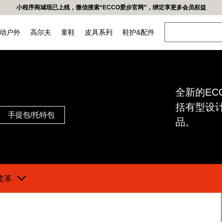
易功能，如有疑问可联系官网在线导购，给您造成不便，深表歉意！更多精彩优惠活动,可
动户外
高尔夫
童鞋
皮具系列
鞋护&配件
女鞋
头球鞋
越野
都市
全新的ECC
低帮鞋
括有型设
凉鞋
手提包/托特包
品。
高帮鞋&靴子
皮革
牌
我们的皮革
工坊