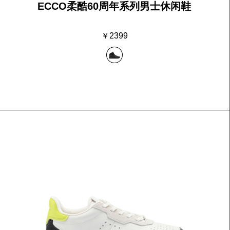
ECCO柔酷60周年系列男士休闲鞋
￥2399