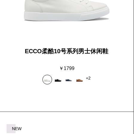
ECCO柔酷10号系列男士休闲鞋
￥1799
+2
NEW