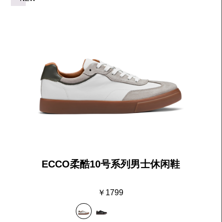
全新轻训系列
ECCO柔酷10号系列男士休闲鞋
￥1799