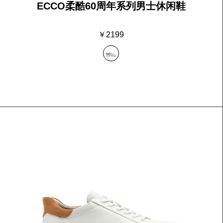
ECCO柔酷60周年系列男士休闲鞋
￥2199