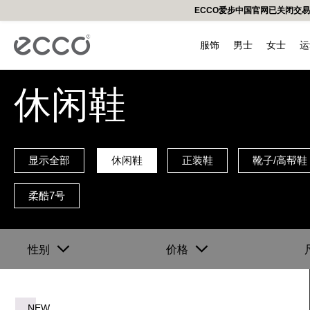
ECCO爱步中国官网已关闭交
服饰
男士
女士
运
休闲鞋
男装
新品上市
新品上市
BIOM 健步C踪迹系列
BIOM健步C4系列
适动轻巧系列
所有分类
鞋护
女装
男鞋
女鞋
男鞋
高尔夫鞋
儿童
配件
热门搜索
健步
舞悦
街
外套
都市系列
雕塑奢华系列
BIOM 健步2.1系列
街头趣闯系列
新品上市
鞋护套装
外套
休闲鞋
休闲鞋
低帮鞋
男鞋
休闲
帽子
卫衣
柔酷系列
街头系列
BIOM 健步2.2系列
BIOM 健步K1系列
壶型包
单品鞋护
卫衣
正装鞋
正装鞋/高跟鞋
凉鞋
女鞋
凉鞋
鞋垫
显示全部
休闲鞋
正装鞋
靴子/高帮鞋
为您推荐
T恤
街头系列
型塑系列
单肩包
T恤
靴子/高帮鞋
靴子/高帮鞋
高帮鞋&靴子
户外
袜子
裤子
双肩包
裤子
凉鞋
凉鞋
鞋带
柔酷7号
钱包/手拿包
手提包/托特包
性别
价格
其他皮具
我们的品
皮带
NEW