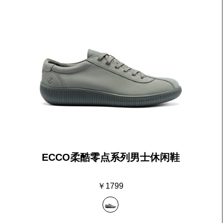
ECCO柔酷零点系列男士休闲鞋
￥1799