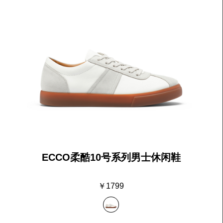
ECCO柔酷10号系列男士休闲鞋
￥1799