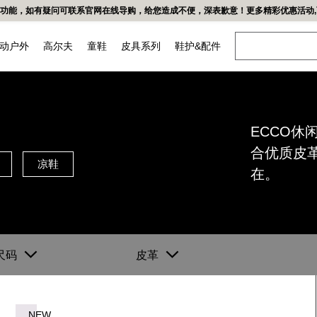
易功能，如有疑问可联系官网在线导购，给您造成不便，深表歉意！更多精彩优惠活动,可
动户外
高尔夫
童鞋
皮具系列
鞋护&配件
女鞋
头球鞋
越野
都市
ECCO
低帮鞋
合优质皮
凉鞋
凉鞋
在。
高帮鞋&靴子
尺码
皮革
牌
我们的皮革
工坊
NEW