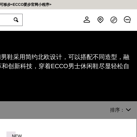
移步<ECCO爱步官网小程序>
休闲男鞋采用简约北欧设计，可以搭配不同造型，融
革和创新科技，穿着ECCO男士休闲鞋尽显轻松自
运动户外鞋系列
高尔夫鞋系列
鞋护&配件
男鞋系列
女鞋系列
儿童系列
服饰系列
探索我们的优质皮革与创新舒适
探索创新舒适与优雅设计
清洁、护理、保护三部曲
轻松体验成长的每一步
开启自由律动新风尚
自在感受怡然步调
前往查看
前往查看
前往查看
前往查看
前往查看
前往查看
前往查看
排序：
系列
「包」住甜蜜
NEW